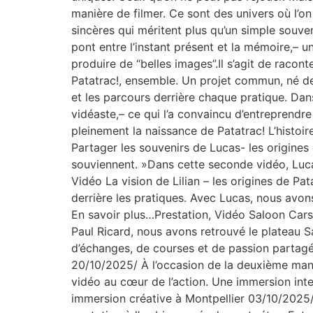
manière de filmer. Ce sont des univers où l’o
sincères qui méritent plus qu’un simple souven
pont entre l’instant présent et la mémoire,– un
produire de “belles images”.Il s’agit de racon
Patatrac!, ensemble. Un projet commun, né de
et les parcours derrière chaque pratique. Dans
vidéaste,– ce qui l’a convaincu d’entreprendr
pleinement la naissance de Patatrac! L’histo
Partager les souvenirs de Lucas- les origines 
souviennent. »Dans cette seconde vidéo, Lucas
Vidéo La vision de Lilian – les origines de P
derrière les pratiques. Avec Lucas, nous avon
En savoir plus…Prestation, Vidéo Saloon Cars
Paul Ricard, nous avons retrouvé le plateau 
d’échanges, de courses et de passion partagée
20/10/2025/ À l’occasion de la deuxième manc
vidéo au cœur de l’action. Une immersion int
immersion créative à Montpellier 03/10/2025/ 