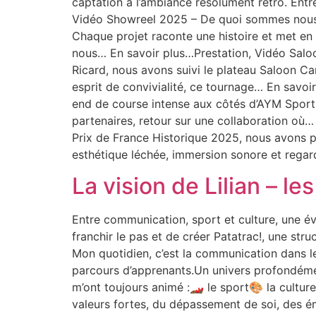
captation à l’ambiance résolument rétro. Entre
Vidéo Showreel 2025 – De quoi sommes nous 
Chaque projet raconte une histoire et met en 
nous… En savoir plus…Prestation, Vidéo Saloo
Ricard, nous avons suivi le plateau Saloon Ca
esprit de convivialité, ce tournage… En sav
end de course intense aux côtés d’AYM Sport, 
partenaires, retour sur une collaboration où
Prix de France Historique 2025, nous avons pos
esthétique léchée, immersion sonore et regar
La vision de Lilian – le
Entre communication, sport et culture, une év
franchir le pas et de créer Patatrac!, une stru
Mon quotidien, c’est la communication dans l
parcours d’apprenants.Un univers profondément
m’ont toujours animé :🏎️ le sport🎨 la cultu
valeurs fortes, du dépassement de soi, des ém