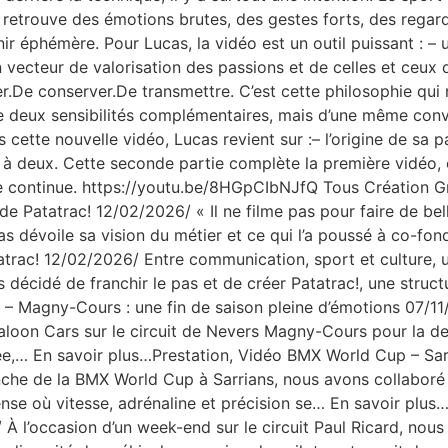
n retrouve des émotions brutes, des gestes forts, des regar
ir éphémère. Pour Lucas, la vidéo est un outil puissant : – 
 vecteur de valorisation des passions et de celles et ceux qu
ter.De conserver.De transmettre. C’est cette philosophie qui
 deux sensibilités complémentaires, mais d’une même convic
 cette nouvelle vidéo, Lucas revient sur :– l’origine de sa p
e à deux. Cette seconde partie complète la première vidéo,
ire continue. https://youtu.be/8HGpCIbNJfQ Tous Création 
de Patatrac! 12/02/2026/ « Il ne filme pas pour faire de bell
 dévoile sa vision du métier et ce qui l’a poussé à co-fon
atatrac! 12/02/2026/ Entre communication, sport et culture, 
s décidé de franchir le pas et de créer Patatrac!, une struc
 – Magny-Cours : une fin de saison pleine d’émotions 07/1
Saloon Cars sur le circuit de Nevers Magny-Cours pour la d
,… En savoir plus…Prestation, Vidéo BMX World Cup – Sarria
he de la BMX World Cup à Sarrians, nous avons collaboré a
ense où vitesse, adrénaline et précision se… En savoir pl
À l’occasion d’un week-end sur le circuit Paul Ricard, nous