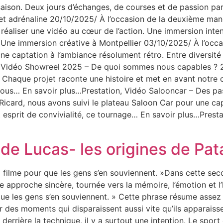
aison. Deux jours d’échanges, de courses et de passion pa
é et adrénaline 20/10/2025/ À l’occasion de la deuxième ma
réaliser une vidéo au cœur de l’action. Une immersion inten
e immersion créative à Montpellier 03/10/2025/ À l’occasi
e captation à l’ambiance résolument rétro. Entre diversité 
us…Vidéo Showreel 2025 – De quoi sommes nous capables 
 Chaque projet raconte une histoire et met en avant notre c
nous… En savoir plus…Prestation, Vidéo Salooncar – Des pa
l Ricard, nous avons suivi le plateau Saloon Car pour une ca
t esprit de convivialité, ce tournage… En savoir plus…Presta
 de Lucas- les origines de Pat
 Il filme pour que les gens s’en souviennent. »Dans cette se
ne approche sincère, tournée vers la mémoire, l’émotion et l
que les gens s’en souviennent. » Cette phrase résume assez 
r des moments qui disparaissent aussi vite qu’ils apparaisse
derrière la technique, il y a surtout une intention. Le sport