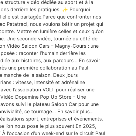
e structure vidéo dédiée au sport et à la
tions derrière les pratiques. ✨ Pourquoi
 elle est partagée.Parce que confronter nos
vec Patatrac!, nous voulons bâtir un projet qui
contre. Mettre en lumière celles et ceux qu’on
esque. Une seconde vidéo, tournée du côté de
ation Vidéo Saloon Cars – Magny-Cours : une
posée : raconter l’humain derrière les
édiée aux histoires, aux parcours… En savoir
rès une première collaboration au Paul
re manche de la saison. Deux jours
ns : vitesse, intensité et adrénaline
vec l’association VOLT pour réaliser une
us…Vidéo Dopamine Pop Up Store – Une
 avons suivi le plateau Saloon Car pour une
convivialité, ce tournage… En savoir plus…
isations sport, entreprises et événements.
ue l’on nous pose le plus souvent.En 2025,
 l’occasion d’un week-end sur le circuit Paul