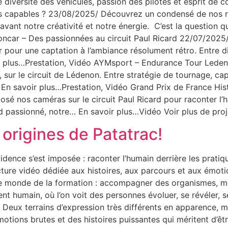
 diversité des véhicules, passion des pilotes et esprit de 
capables ? 23/08/2025/ Découvrez un condensé de nos réal
avant notre créativité et notre énergie. C’est la question q
ncar – Des passionnées au circuit Paul Ricard 22/07/2025/ À
r pour une captation à l’ambiance résolument rétro. Entre di
oir plus…Prestation, Vidéo AYMsport – Endurance Tour Led
sur le circuit de Lédenon. Entre stratégie de tournage, capt
… En savoir plus…Prestation, Vidéo Grand Prix de France Hi
é nos caméras sur le circuit Paul Ricard pour raconter l’hi
d passionné, notre… En savoir plus…Vidéo Voir plus de proj
s origines de Patatrac!
idence s’est imposée : raconter l’humain derrière les prati
cture vidéo dédiée aux histoires, aux parcours et aux émotio
e monde de la formation : accompagner des organismes, met
 humain, où l’on voit des personnes évoluer, se révéler, se
re Deux terrains d’expression très différents en apparence,
otions brutes et des histoires puissantes qui méritent d’êtr