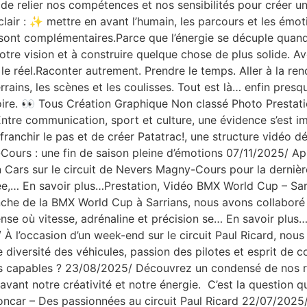
e relier nos compétences et nos sensibilités pour créer un
 clair : ✨ mettre en avant l’humain, les parcours et les émo
sont complémentaires.Parce que l’énergie se décuple quand
 notre vision et à construire quelque chose de plus solide. A
e réel.Raconter autrement. Prendre le temps. Aller à la ren
terrains, les scènes et les coulisses. Tout est là… enfin pr
istoire. 👀 Tous Création Graphique Non classé Photo Prest
ntre communication, sport et culture, une évidence s’est im
ranchir le pas et de créer Patatrac!, une structure vidéo d
ours : une fin de saison pleine d’émotions 07/11/2025/ Ap
n Cars sur le circuit de Nevers Magny-Cours pour la derniè
,… En savoir plus…Prestation, Vidéo BMX World Cup – Sarria
he de la BMX World Cup à Sarrians, nous avons collaboré a
ense où vitesse, adrénaline et précision se… En savoir pl
À l’occasion d’un week-end sur le circuit Paul Ricard, nous
 diversité des véhicules, passion des pilotes et esprit de 
capables ? 23/08/2025/ Découvrez un condensé de nos réal
avant notre créativité et notre énergie. C’est la question q
ncar – Des passionnées au circuit Paul Ricard 22/07/2025/ À