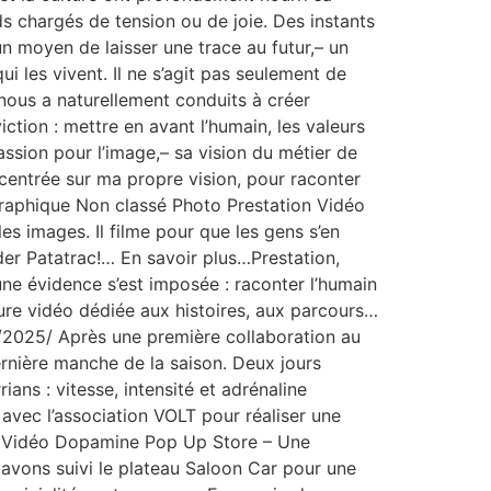
ds chargés de tension ou de joie. Des instants
un moyen de laisser une trace au futur,– un
i les vivent. Il ne s’agit pas seulement de
 nous a naturellement conduits à créer
tion : mettre en avant l’humain, les valeurs
assion pour l’image,– sa vision du métier de
 centrée sur ma propre vision, pour raconter
Graphique Non classé Photo Prestation Vidéo
es images. Il filme pour que les gens s’en
der Patatrac!… En savoir plus…Prestation,
une évidence s’est imposée : raconter l’humain
ture vidéo dédiée aux histoires, aux parcours…
1/2025/ Après une première collaboration au
ernière manche de la saison. Deux jours
ns : vitesse, intensité et adrénaline
vec l’association VOLT pour réaliser une
us…Vidéo Dopamine Pop Up Store – Une
 avons suivi le plateau Saloon Car pour une