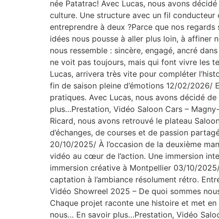
née Patatrac! Avec Lucas, nous avons décidé d
culture. Une structure avec un fil conducteur
entreprendre à deux ?Parce que nos regards 
idées nous pousse à aller plus loin, à affiner
nous ressemble : sincère, engagé, ancré dans l
ne voit pas toujours, mais qui font vivre les 
Lucas, arrivera très vite pour compléter l’h
fin de saison pleine d’émotions 12/02/2026/ E
pratiques. Avec Lucas, nous avons décidé de f
plus…Prestation, Vidéo Saloon Cars – Magny-C
Ricard, nous avons retrouvé le plateau Saloo
d’échanges, de courses et de passion partagée
20/10/2025/ À l’occasion de la deuxième manc
vidéo au cœur de l’action. Une immersion int
immersion créative à Montpellier 03/10/2025/ 
captation à l’ambiance résolument rétro. Entre
Vidéo Showreel 2025 – De quoi sommes nous 
Chaque projet raconte une histoire et met en 
nous… En savoir plus…Prestation, Vidéo Saloo