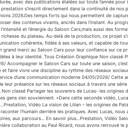
durée, avec des publications étalées sur toute l’année pour 
ette prestation s’inscrit directement dans la continuité de 
amions 2026.Des temps forts qui nous permettent de capture
oser des contenus vivants, ancrés dans l’instant. Au progr
 l’intensité et l’énergie du Saloon Cars,mais aussi des form
la richesse du plateau. Au-delà de la production, ce projet s’
ation cohérente, fidèle à ses valeurs, et capable de touc
and merci au Saloon Cars pour leur confiance sur ce proje
dèles à leur identité. Tous Création Graphique Non classé 
6/ Accompagner le Saloon Cars sur toute une saison, c’est 
é et faire vivre une discipline au rythme des réseaux sociau
 service d’une communication moderne 04/05/2026/ Cette 
e leur présence sur les réseaux sociaux à travers une séri
Non classé Partager les souvenirs de Lucas- les origines de
 les gens s’en souviennent. »Dans cette seconde vidéo, Lucas
…Prestation, Vidéo La vision de Lilian – les origines de Pa
 raconter l’humain derrière les pratiques. Avec Lucas, nous 
stoires, aux parcours… En savoir plus…Prestation, Vidéo Sal
ère collaboration au Paul Ricard, nous avons retrouvé le p