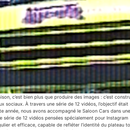
on, c’est bien plus que produire des images : c’est constru
ux sociaux. À travers une série de 12 vidéos, l’objectif étai
 Cette année, nous avons accompagné le Saloon Cars dans un
e série de 12 vidéos pensées spécialement pour Instagram et
ulier et efficace, capable de refléter l’identité du plateau 