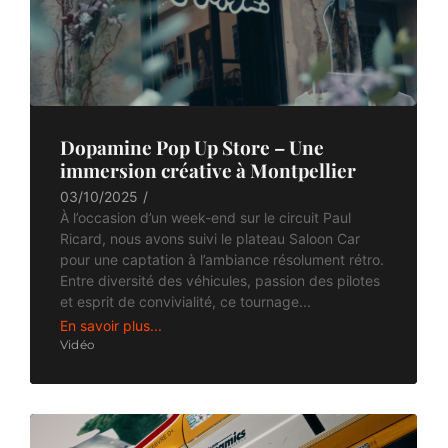
Dopamine Pop Up Store – Une
immersion créative à Montpellier
03/10/2025
/
À l’occasion d’un week-end sur le circuit Paul
Ricard, nous avons suivi le plateau Saloon Car
pour une captation à l’ambiance résolument rétro.
Entre diversité des véhicules, passion des pilotes
et esprit de convivialité, ce tournage...
En savoir plus...
Vidéo