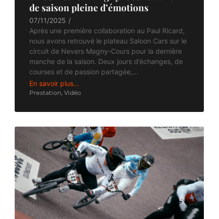
de saison pleine d’émotions
07/11/2025
/
Après une première collaboration au Paul Ricard,
nous avons retrouvé le plateau Saloon Cars sur le
circuit de Nevers Magny-Cours pour la dernière
manche de la saison. Deux jours d’échanges, de
courses et de passion partagée,...
En savoir plus...
Prestation
,
Vidéo