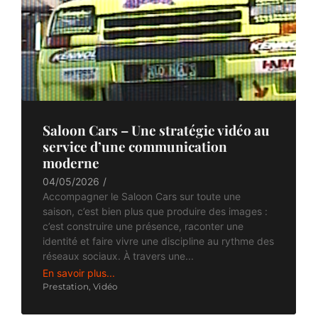
Saloon Cars – Une stratégie vidéo au
service d’une communication
moderne
04/05/2026
/
Accompagner le Saloon Cars sur toute une
saison, c’est bien plus que produire des images :
c’est construire une présence, raconter une
identité et faire vivre une discipline au rythme des
réseaux sociaux. À travers une...
En savoir plus...
Prestation
,
Vidéo