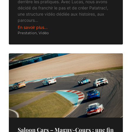
derrière les pratiques. Avec Lucas, nous avons
décidé de franchir le pas et de créer Patatrac!,
une structure vidéo dédiée aux histoires, aux
parcours...
En savoir plus...
Prestation
,
Vidéo
Saloon Cars – Magny-Cours : une fin