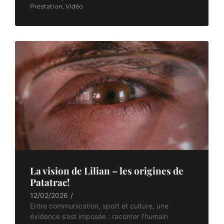
Prestation
,
Vidéo
La vision de Lilian – les origines de
Patatrac!
12/02/2026
/
Entre communication, sport et culture, une
évidence s’est imposée : raconter l’humain