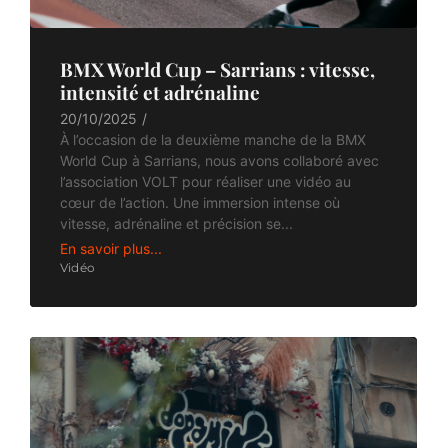
BMX World Cup – Sarrians : vitesse,
intensité et adrénaline
20/10/2025
/
À l’occasion de la deuxième manche de la BMX
World Cup à Sarrians, nous avons collaboré avec
l’association VOLT pour réaliser une vidéo au
cœur de l’action. Une immersion intense où
vitesse, adrénaline et précision se...
En savoir plus...
Vidéo