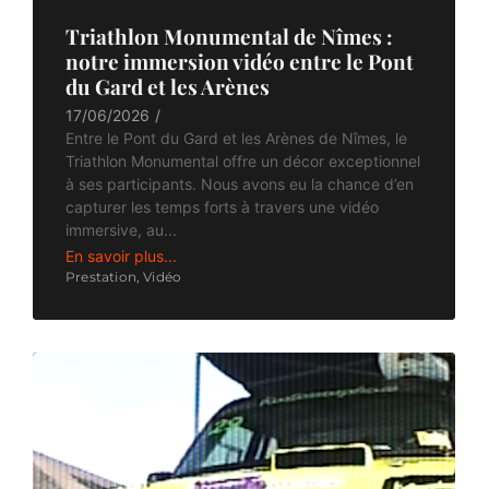
Triathlon Monumental de Nîmes :
notre immersion vidéo entre le Pont
du Gard et les Arènes
17/06/2026
/
Entre le Pont du Gard et les Arènes de Nîmes, le
Triathlon Monumental offre un décor exceptionnel
à ses participants. Nous avons eu la chance d’en
capturer les temps forts à travers une vidéo
immersive, au...
En savoir plus...
Prestation
,
Vidéo