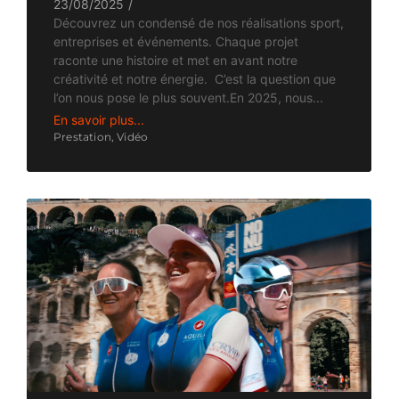
23/08/2025
/
Découvrez un condensé de nos réalisations sport,
entreprises et événements. Chaque projet
raconte une histoire et met en avant notre
créativité et notre énergie. C’est la question que
l’on nous pose le plus souvent.En 2025, nous...
En savoir plus...
Prestation
,
Vidéo