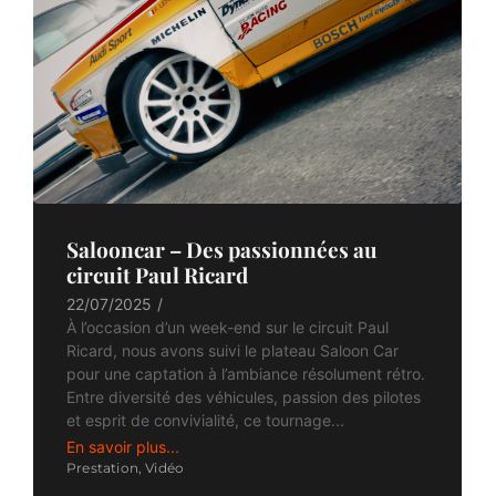
Salooncar – Des passionnées au
circuit Paul Ricard
22/07/2025
/
À l’occasion d’un week-end sur le circuit Paul
Ricard, nous avons suivi le plateau Saloon Car
pour une captation à l’ambiance résolument rétro.
Entre diversité des véhicules, passion des pilotes
et esprit de convivialité, ce tournage...
En savoir plus...
Prestation
,
Vidéo